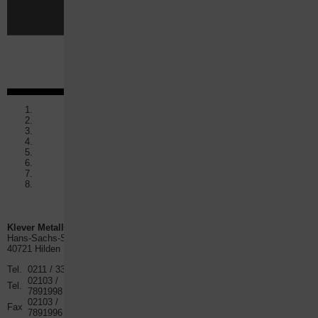
Zurück
Weiter
Klever Metallbau GmbH
Hans-Sachs-Str.8
40721 Hilden
Tel.
0211 / 33 21 86
02103 /
Tel.
7891998
02103 /
Fax
7891996