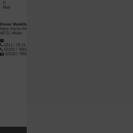
E-
KleverMetall@t-
Mail
online.de
Klever Metallbau GmbH
Hans-Sachs-Str.8
40721 Hilden
KleverMetall@t-online.de
0211 / 33 21 86
02103 / 7891998
02103 / 7891996
Home
Impressum
Datenschutz
Datenschutz­einstellungen
©2026 Klever Metallbau GmbH