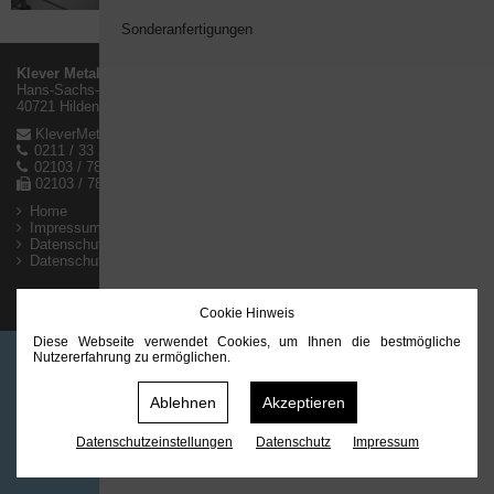
Sonderanfertigungen
Klever Metallbau GmbH
Hans-Sachs-Str.8
40721 Hilden
KleverMetall@t-online.de
0211 / 33 21 86
02103 / 7891998
02103 / 7891996
Home
Impressum
Datenschutz
Datenschutz­einstellungen
Cookie Hinweis
Diese Webseite verwendet Cookies, um Ihnen die bestmögliche
Nutzererfahrung zu ermöglichen.
©2026 Klever Metallbau GmbH
Ablehnen
Akzeptieren
Datenschutz­einstellungen
Datenschutz
Impressum