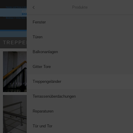
Menü
Produkte
Home
Fenster
Produkte
Türen
TREPPENGELÄNDER
Leistungen
Balkonanlagen
Anfahrt
Gitter Tore
Treppengeländer
Terrassenüberdachungen
Reparaturen
Tür und Tor